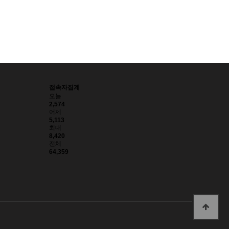
접속자집계
오늘
2,574
어제
5,113
최대
8,420
전체
64,359