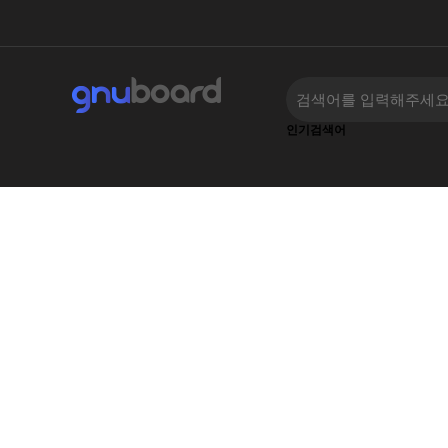
인기검색어
‹
›