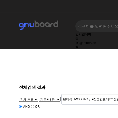
인기검색어
텔
TG@tetherzon
☎
텔레@CASHFILTER365
텔레@UPCOIN24
텔레@KOREATALK77
tg@bitcoinsyri
전체검색 결과
AND
OR