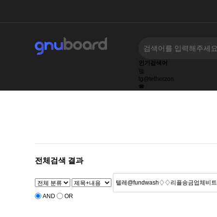
인기검색어
텔
tg@tetherzon
☎
텔레@UPCOIN24
텔레@CASHFILTER365
텔레@KOREATALK77
tg@bitcoinsyri
전체검색 결과
AND
OR