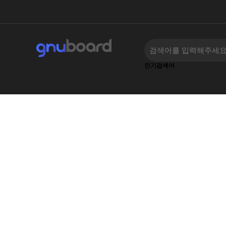
인기검색어
‹
›