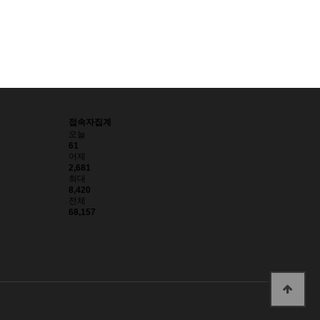
접속자집계
오늘
61
어제
2,681
최대
8,420
전체
68,157