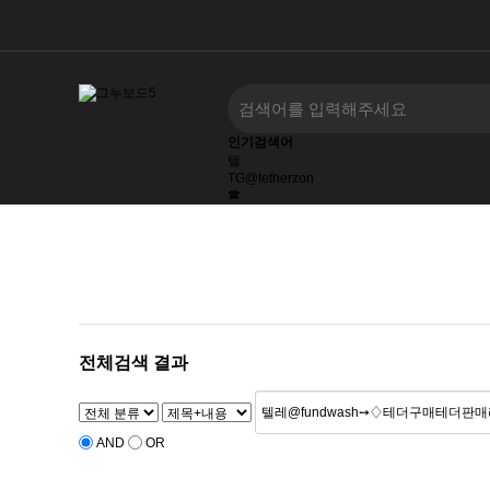
인기검색어
텔
TG@tetherzon
☎
텔레@UPCOIN24
텔레@CASHFILTER365
tg@bitcoinsyri
텔레@KOREATALK77
전체검색 결과
AND
OR